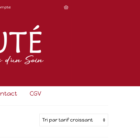
ompte
ntact
CGV