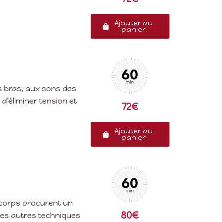
Ajouter au
panier
s bras, aux sons des
’éliminer tension et
72€
Ajouter au
panier
e corps procurent un
80€
les autres techniques