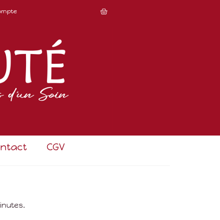
ompte
ntact
CGV
inutes.