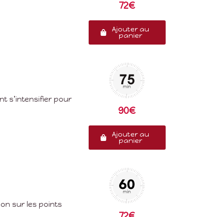
72€
Ajouter au
panier
t s’intensifier pour
90€
Ajouter au
panier
ion sur les points
72€