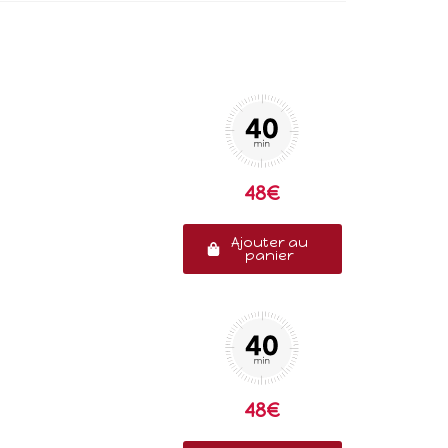
48€
Ajouter au
panier
48€