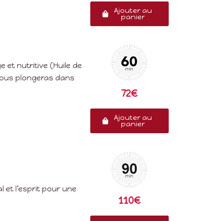
Ajouter au
panier
 et nutritive (Huile de
 vous plongeras dans
72€
Ajouter au
panier
 et l’esprit pour une
110€