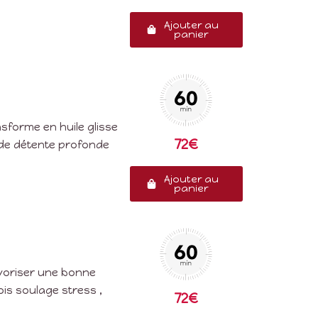
Ajouter au
panier
nsforme en huile glisse
72€
 de détente profonde
Ajouter au
panier
voriser une bonne
is soulage stress ,
72€